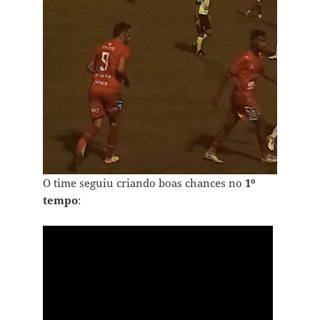
O time seguiu criando boas chances no
1º
tempo
: