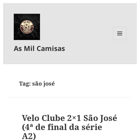
MENU
As Mil Camisas
E
WIDGETS
Tag:
são josé
Velo Clube 2×1 São José
(4ª de final da série
A2)