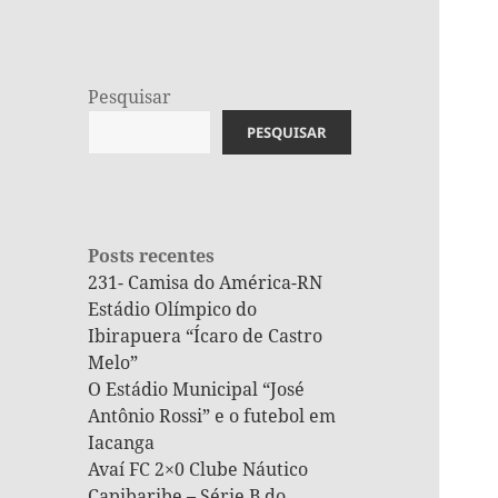
Pesquisar
PESQUISAR
Posts recentes
231- Camisa do América-RN
Estádio Olímpico do
Ibirapuera “Ícaro de Castro
Melo”
O Estádio Municipal “José
Antônio Rossi” e o futebol em
Iacanga
Avaí FC 2×0 Clube Náutico
Capibaribe – Série B do