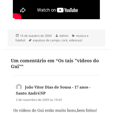
Publicado
Autor
Categorias
16 de outubro de 2009
Admin
musica e
em
Tags
futebol
expulsos de campo
,
rock
,
videocast
Um comentário em “Os tais "vídeos do
Gui"”
João Vitor Dias de Sousa - 17 anos -
Santo André/SP
disse:
2 de novembro de 2009 às 19:43
Os vídeos do Gui estão muito bons,bem feitos!