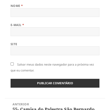
NOME
*
E-MAIL
*
SITE
Salvar meus dados neste navegador para a próxima vez
que eu comentar.
Navegação
ANTERIOR
de
55- Camisa do Palestra São Bernardo
Post