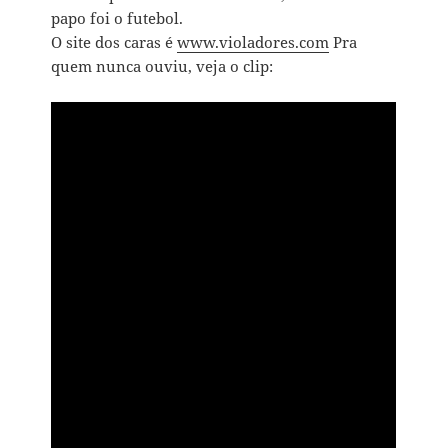
papo foi o futebol.
O site dos caras é
www.violadores.com
Pra
quem nunca ouviu, veja o clip: