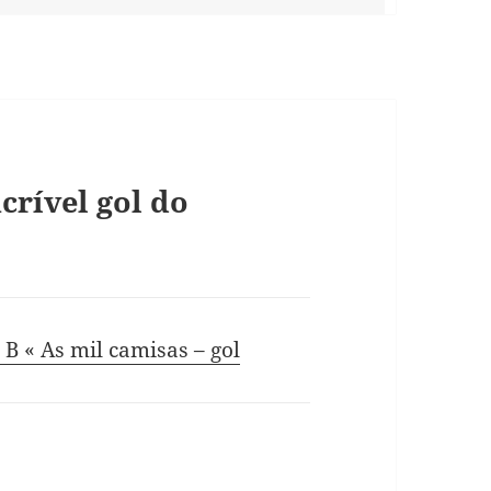
rível gol do
 B « As mil camisas – gol