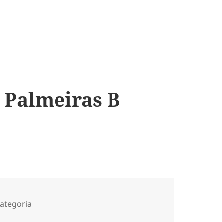
o Palmeiras B
orias
ategoria