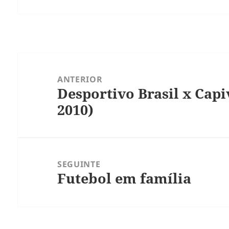
Navegação
de
ANTERIOR
Desportivo Brasil x Capi
Post
Post
2010)
anterior:
SEGUINTE
Futebol em família
Próximo
post: