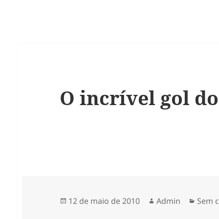
O incrível gol d
Publicado
Autor
Categ
12 de maio de 2010
Admin
Sem c
em