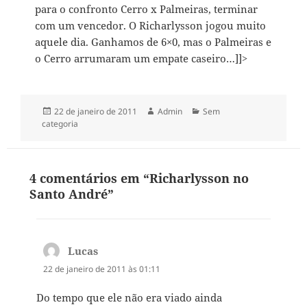
para o confronto Cerro x Palmeiras, terminar
com um vencedor. O Richarlysson jogou muito
aquele dia. Ganhamos de 6×0, mas o Palmeiras e
o Cerro arrumaram um empate caseiro…]]>
Publicado
Autor
Categorias
22 de janeiro de 2011
Admin
Sem
em
categoria
4 comentários em “Richarlysson no
Santo André”
Lucas
disse:
22 de janeiro de 2011 às 01:11
Do tempo que ele não era viado ainda