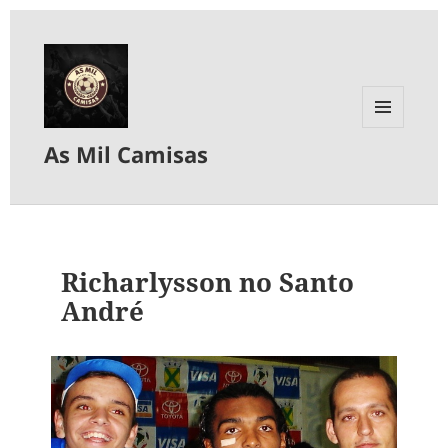
MENU
As Mil Camisas
E
WIDGETS
Richarlysson no Santo
André