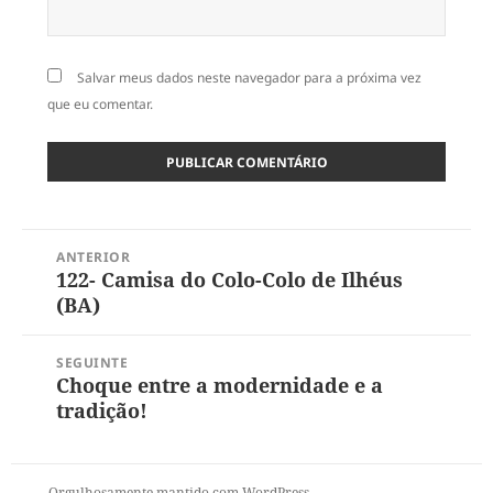
Salvar meus dados neste navegador para a próxima vez
que eu comentar.
Navegação
ANTERIOR
de
122- Camisa do Colo-Colo de Ilhéus
Post
Post
(BA)
anterior:
SEGUINTE
Choque entre a modernidade e a
Próximo
tradição!
post:
Orgulhosamente mantido com WordPress