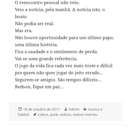
O reencontro pessoal não veio.
Veio a notícia, pela manhã. A notícia não, o
boato.
Não podia ser real.
Mas era.
Não houve oportunidade para um último papo,
uma última história.
Fica a saudade e o sentimento de perda.
Vai-se uma grande referência.
O jogo da vida fica cada vez mais triste e difícil
pra quem não quer jogar do jeito errado…
Segurem-se amigos. São tempos difíceis…
Redson, fique em paz…
Publicado
Autor
Categorias
18 de outubro de 2011
Admin
musica e
em
Tags
futebol
colera
,
punk
,
redson
,
redson morreu