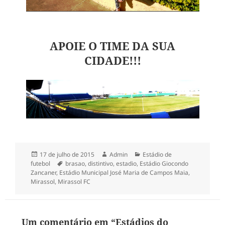
APOIE O TIME DA SUA
CIDADE!!!
Publicado
Autor
Categorias
17 de julho de 2015
Admin
Estádio de
em
Tags
futebol
brasao
,
distintivo
,
estadio
,
Estádio Giocondo
Zancaner
,
Estádio Municipal José Maria de Campos Maia
,
Mirassol
,
Mirassol FC
Um comentário em “Estádios do