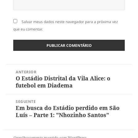
Salvar meus dados neste navegador para a próxima vez
que eu comentar.
Navegação
ANTERIOR
de
O Estádio Distrital da Vila Alice: o
Post
Post
futebol em Diadema
anterior:
SEGUINTE
Em busca do Estádio perdido em São
Próximo
Luís – Parte 1: "Nhozinho Santos"
post:
Orgulhosamente mantido com WordPress