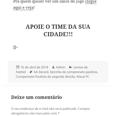
Pra quem quiser ver um lance do jogo
clique
aqui e veja
!
APOIE O TIME DA SUA
CIDADE!!!
]]>
Publicado
Autor
Categorias
16 de abril de 2018
Admin
camisa de
em
Tags
futebol
AA Itararé
,
bezinha do campeonato paulista
,
Campeonato Paulista da segunda divisão
,
Mauá FC
Deixe um comentário
O seu endereço de e-mail não será publicado.
Campos
obrigatórios são marcados com
*