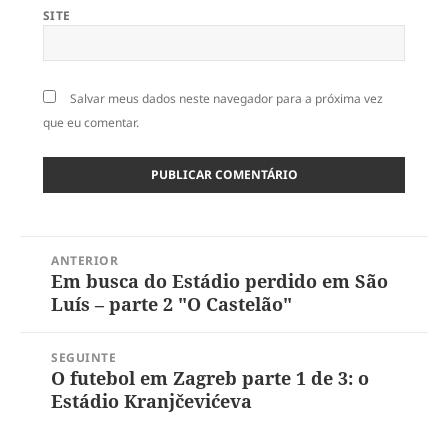
SITE
Salvar meus dados neste navegador para a próxima vez
que eu comentar.
Navegação
ANTERIOR
de
Em busca do Estádio perdido em São
Post
Post
Luís – parte 2 "O Castelão"
anterior:
SEGUINTE
O futebol em Zagreb parte 1 de 3: o
Próximo
Estádio Kranjčevićeva
post: