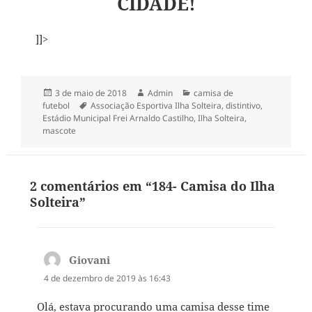
CIDADE!
]]>
Publicado
Autor
Categorias
3 de maio de 2018
Admin
camisa de
em
Tags
futebol
Associação Esportiva Ilha Solteira
,
distintivo
,
Estádio Municipal Frei Arnaldo Castilho
,
Ilha Solteira
,
mascote
2 comentários em “184- Camisa do Ilha
Solteira”
Giovani
disse:
4 de dezembro de 2019 às 16:43
Olá, estava procurando uma camisa desse time