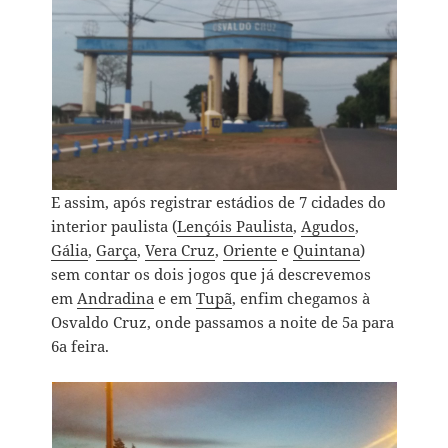
E assim, após registrar estádios de 7 cidades do
interior paulista (
Lençóis Paulista
,
Agudos
,
Gália
,
Garça
,
Vera Cruz
,
Oriente
e
Quintana
)
sem contar os dois jogos que já descrevemos
em
Andradina
e em
Tupã
, enfim chegamos à
Osvaldo Cruz, onde passamos a noite de 5a para
6a feira.