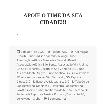
APOIE O TIME DA SUA
CIDADE!!!
]]>
Publicado
Categorias
Tags
6 de abril de 2020
Futebol ABC
Aclimação
em
Esporte Clube
,
ad são caetano
,
Aliança Clube
,
Associação Atlética Mercedes Benz do Brasil
,
Associação Atlética São Bento
,
Associação Vila Alpina
,
CA São Bernardo
,
Cerâmica São Caetano EC
,
Clube
Atlético Monte Alegre
,
Clube Atlético Pirelli
,
Corinthians
FC
,
ec santo andre
,
ec São Bernardo
,
GM Esporte
Clube
,
Grêmio Esportivo Mauaense
,
Grêmio Taboão de
São Bernardo
,
Meninos FC
,
Palestra São Bernardo
,
SAAD Esporte Clube
,
são bernardo fc
,
São Caetano EC
,
Sociedade Esportiva Irmãos Romano
,
Transauto AC
,
em O mapa do futebol profiss
Volkswagen Clube
5 comentários