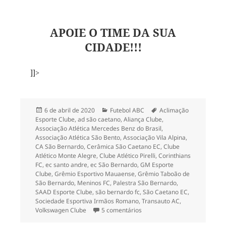
APOIE O TIME DA SUA
CIDADE!!!
]]>
Publicado
Categorias
Tags
6 de abril de 2020
Futebol ABC
Aclimação
em
Esporte Clube
,
ad são caetano
,
Aliança Clube
,
Associação Atlética Mercedes Benz do Brasil
,
Associação Atlética São Bento
,
Associação Vila Alpina
,
CA São Bernardo
,
Cerâmica São Caetano EC
,
Clube
Atlético Monte Alegre
,
Clube Atlético Pirelli
,
Corinthians
FC
,
ec santo andre
,
ec São Bernardo
,
GM Esporte
Clube
,
Grêmio Esportivo Mauaense
,
Grêmio Taboão de
São Bernardo
,
Meninos FC
,
Palestra São Bernardo
,
SAAD Esporte Clube
,
são bernardo fc
,
São Caetano EC
,
Sociedade Esportiva Irmãos Romano
,
Transauto AC
,
em O mapa do futebol profiss
Volkswagen Clube
5 comentários