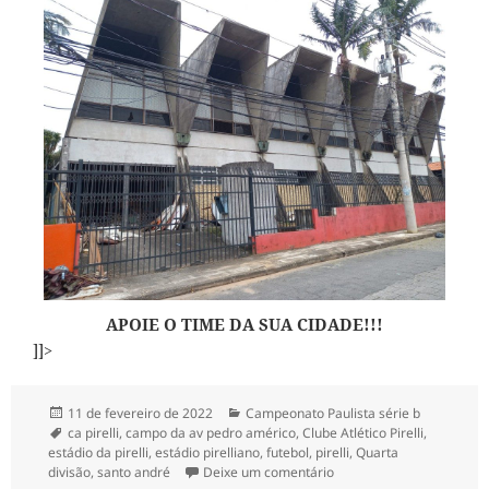
APOIE O TIME DA SUA CIDADE!!!
]]>
Publicado
Categorias
11 de fevereiro de 2022
Campeonato Paulista série b
em
Tags
ca pirelli
,
campo da av pedro américo
,
Clube Atlético Pirelli
,
estádio da pirelli
,
estádio pirelliano
,
futebol
,
pirelli
,
Quarta
em O futebol profissional
divisão
,
santo andré
Deixe um comentário