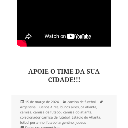
APOIE O TIME DA SUA
CIDADE!!!
Publicado
Categorias
Tags
15 de março de 2024
camisa de futebol
em
Argentina
,
Buenos Aires
,
bunos aires
,
ca atlanta
,
camisa
,
camisa de futebol
,
camisa do atlanta
,
colecionador camisa de futebol
,
Estádio do Atlanta
,
futbol portenho
,
futebol argentino
,
judeus
em 210- Camisa do CA Atlanta
Deixe um comentário