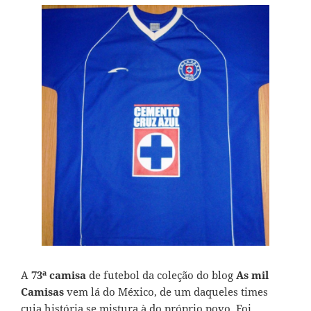
A
73ª camisa
de futebol da coleção do blog
As mil
Camisas
vem lá do México, de um daqueles times
cuja história se mistura à do próprio povo. Foi