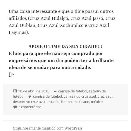
Uma coisa interessante é que o time possui outros
afiliados (Cruz Azul Hidalgo, Cruz Azul Jasso, Cruz
Azul Dublan, Cruz Azul Xochimilco e Cruz Azul
Lagunas).
APOIE O TIME DA SUA CIDADE!!!
E lute para que ele não seja comprado por
empresários que um dia podem ter a brilhante
ideia de se mudar para outra cidade.
]]>
Publicado
Categorias
10 de abril de 2010
camisa de futebol
,
Estádio de
em
Tags
futebol
camisa de futebol
,
camisa do cruz azul
,
cruz azul
,
desportivo cruz azul
,
estadio
,
futebol mexicano
,
méxico
em 73- Camisa do Desportivo Cruz Azul
2 comentários
Orgulhosamente mantido com WordPress