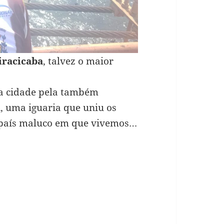
iracicaba
, talvez o maior
 a cidade pela também
a
, uma iguaria que uniu os
e país maluco em que vivemos…