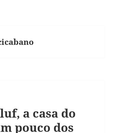
acicabano
uf, a casa do
um pouco dos