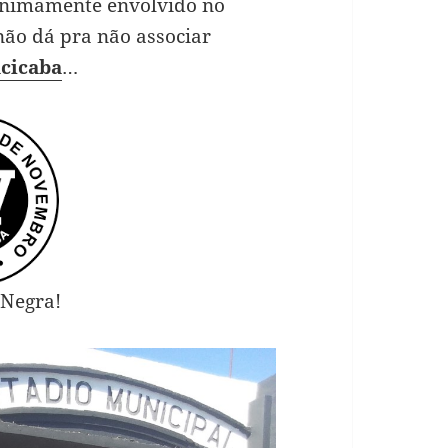
minimamente envolvido no
 não dá pra não associar
acicaba
…
 Negra!