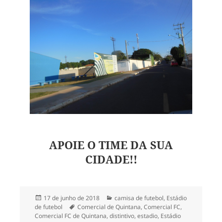
APOIE O TIME DA SUA
CIDADE!!
Publicado
Categorias
17 de junho de 2018
camisa de futebol
,
Estádio
em
Tags
de futebol
Comercial de Quintana
,
Comercial FC
,
Comercial FC de Quintana
,
distintivo
,
estadio
,
Estádio