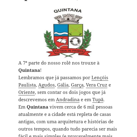
A 7ª parte do nosso rolê nos trouxe à
Quintana
!
Lembramos que já passamos por
Lençóis
Paulista
,
Agudos
,
Gália
,
Garça
,
Vera Cruz
e
Oriente
, sem contar os dois jogos que já
descrevemos em
Andradina
e em
Tupã
.
Em
Quintana
vivem cerca de 6 mil pessoas
atualmente e a cidade está repleta de casas
antigas, com uma arquitetura e histórias de
outros tempos, quando tudo parecia ser mais
fácil e mais simples (e provavelmente mais