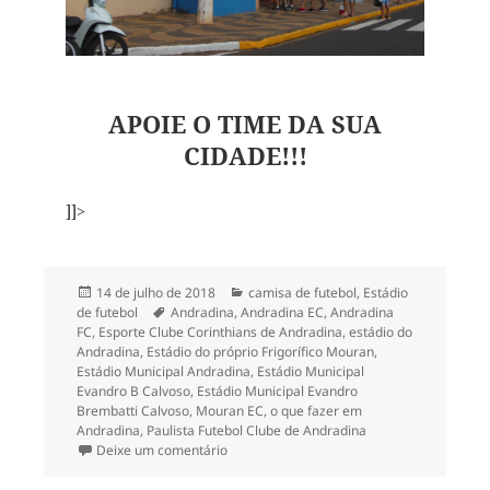
APOIE O TIME DA SUA
CIDADE!!!
]]>
Publicado
Categorias
14 de julho de 2018
camisa de futebol
,
Estádio
em
Tags
de futebol
Andradina
,
Andradina EC
,
Andradina
FC
,
Esporte Clube Corinthians de Andradina
,
estádio do
Andradina
,
Estádio do próprio Frigorífico Mouran
,
Estádio Municipal Andradina
,
Estádio Municipal
Evandro B Calvoso
,
Estádio Municipal Evandro
Brembatti Calvoso
,
Mouran EC
,
o que fazer em
Andradina
,
Paulista Futebol Clube de Andradina
em Rolê 2018 pelo interior paulista: Andrad
Deixe um comentário