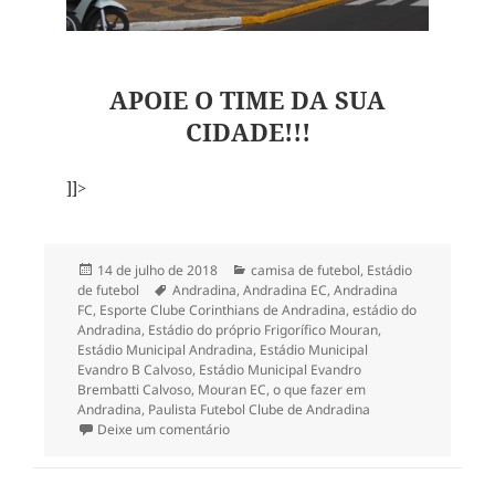
APOIE O TIME DA SUA
CIDADE!!!
]]>
Publicado
Categorias
14 de julho de 2018
camisa de futebol
,
Estádio
em
Tags
de futebol
Andradina
,
Andradina EC
,
Andradina
FC
,
Esporte Clube Corinthians de Andradina
,
estádio do
Andradina
,
Estádio do próprio Frigorífico Mouran
,
Estádio Municipal Andradina
,
Estádio Municipal
Evandro B Calvoso
,
Estádio Municipal Evandro
Brembatti Calvoso
,
Mouran EC
,
o que fazer em
Andradina
,
Paulista Futebol Clube de Andradina
em Rolê 2018 pelo interior paulista: Andrad
Deixe um comentário