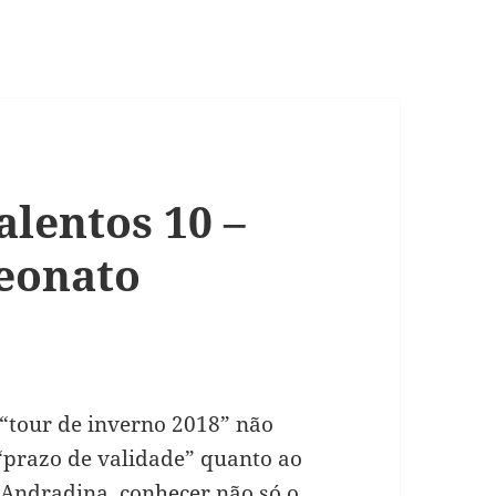
lentos 10 –
eonato
“tour de inverno 2018” não
 “prazo de validade” quanto ao
 Andradina, conhecer não só o