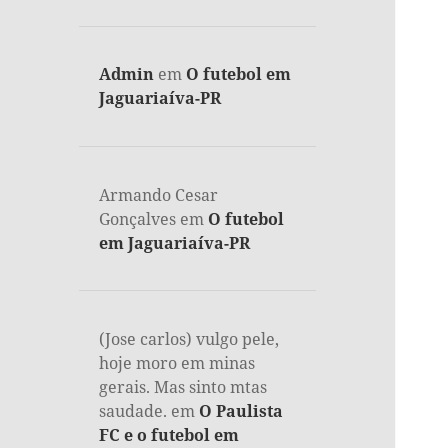
Admin
em
O futebol em
Jaguariaíva-PR
Armando Cesar
Gonçalves
em
O futebol
em Jaguariaíva-PR
(Jose carlos) vulgo pele,
hoje moro em minas
gerais. Mas sinto mtas
saudade.
em
O Paulista
FC e o futebol em