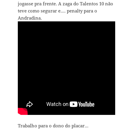
jogasse pra frente. A zaga do Talentos 10 não
teve como segurar e…. penalty para o
Andradina.
Trabalho para o dono do placar…