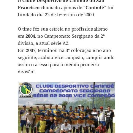
O
Clube Desportivo de Canindé do São
Francisco
chamado apenas de “
Canindé
” foi
fundado dia 22 de fevereiro de 2000.
O time fez sua estreia no profissionalismo
em
2004
, no Campeonato Sergipano da 2ª
divisão, a atual série A2.
Em
2007
, terminou na 3ª colocação e no ano
seguinte, acabou vice campeão, conquistando
assim o acesso para a inédita primeira
divisão!