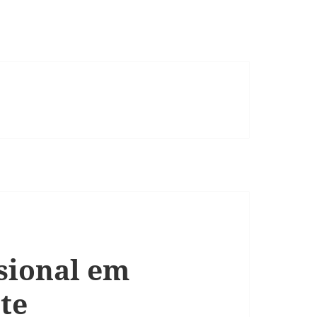
ssional em
te