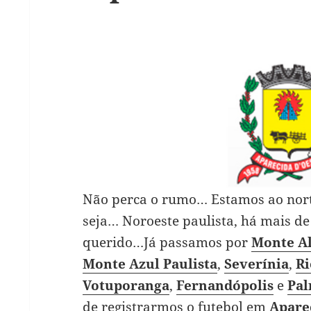
Não perca o rumo… Estamos ao norte
seja… Noroeste paulista, há mais d
querido…Já passamos por
Monte A
Monte Azul Paulista
,
Severínia
,
Ri
Votuporanga
,
Fernandópolis
e
Pal
de registrarmos o futebol em
Apare