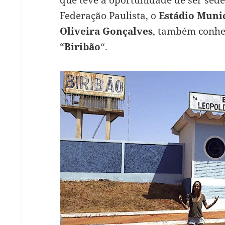
que teve a oportunidade de ser sede
Federação Paulista, o
Estádio Munic
Oliveira Gonçalves
, também conhe
“
Biribão
“.