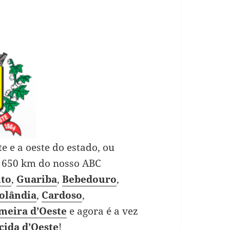
 e a oeste do estado, ou
e 650 km do nosso ABC
lto
,
Guariba
,
Bebedouro
,
olândia
,
Cardoso
,
meira d’Oeste
e agora é a vez
cida d’Oeste
!