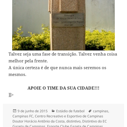
Talvez seja uma fase de transição. Talvez venha coisa
melhor pela frente.
A única certeza é de que nunca mais seremos os
mesmos.
APOIE O TIME DA SUA CIDADE!!!
]]>
Publicado
Categorias
Tags
9 de junho de 2015
Estádio de futebol
campinas
,
em
Campinas FC
,
Centro Recreativo e Esportivo de Campinas
Doutor Horácio Antônio da Costa
,
distintivo
,
Distintivo do EC
Gazeta de Campinas
,
Esporte Clube Gazeta de Campinas
,