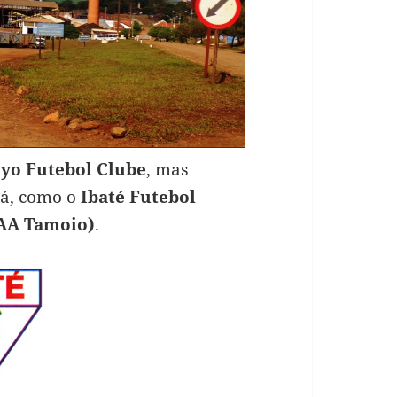
yo Futebol Clube
, mas
lá, como o
Ibaté Futebol
 AA Tamoio)
.