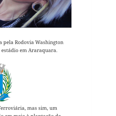
da pela Rodovia Washington
o estádio em Araraquara.
 Ferroviária, mas sim, um
do em meio à plantação de