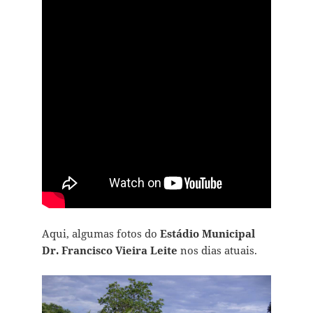
Aqui, algumas fotos do
Estádio Municipal
Dr. Francisco Vieira Leite
nos dias atuais.