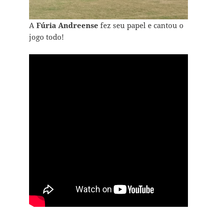
A
Fúria Andreense
fez seu papel e cantou o
jogo todo!