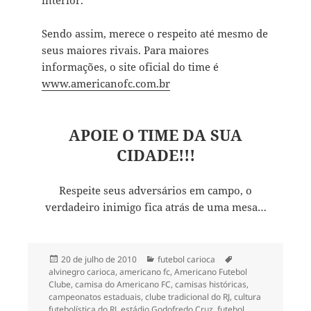
interior.
Sendo assim, merece o respeito até mesmo de
seus maiores rivais. Para maiores
informações, o site oficial do time é
www.americanofc.com.br
APOIE O TIME DA SUA
CIDADE!!!
Respeite seus adversários em campo, o
verdadeiro inimigo fica atrás de uma mesa…
Publicado
Categorias
Tags
20 de julho de 2010
futebol carioca
em
alvinegro carioca
,
americano fc
,
Americano Futebol
Clube
,
camisa do Americano FC
,
camisas históricas
,
campeonatos estaduais
,
clube tradicional do RJ
,
cultura
futebolística do RJ
,
estádio Godofredo Cruz
,
futebol