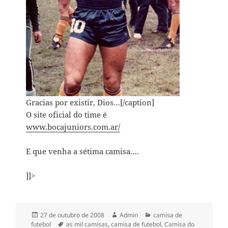
Gracias por existir, Dios…[/caption]
O site oficial do time é
www.bocajuniors.com.ar/
E que venha a sétima camisa….
]]>
Publicado
Autor
Categorias
27 de outubro de 2008
Admin
camisa de
em
Tags
futebol
as mil camisas
,
camisa de futebol
,
Camisa do