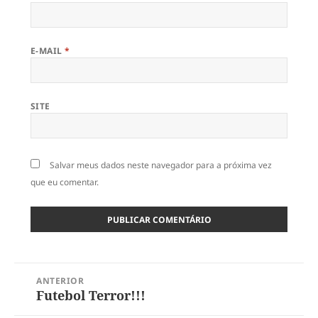
E-MAIL
*
SITE
Salvar meus dados neste navegador para a próxima vez
que eu comentar.
Navegação
ANTERIOR
de
Futebol Terror!!!
Post
Post
anterior: