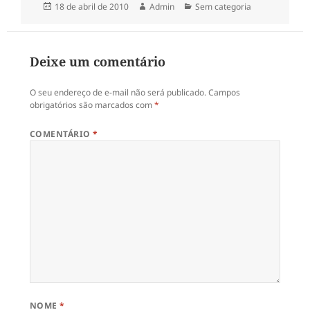
Publicado
Autor
Categorias
18 de abril de 2010
Admin
Sem categoria
em
Deixe um comentário
O seu endereço de e-mail não será publicado.
Campos
obrigatórios são marcados com
*
COMENTÁRIO
*
NOME
*