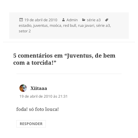
Publicado
Autor
Categorias
Tags
19 de abril de 2010
Admin
série a3
em
estadio
,
juventus
,
moóca
,
red bull
,
rua javari
,
série a3
,
setor 2
5 comentários em “Juventus, de bem
com a torcida!”
Xiitaaa
disse:
19 de abril de 2010 às 21:31
foda! só foto louca!
RESPONDER