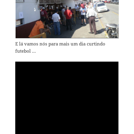
E lá vamos nós para mais um dia curtindo
futebol …