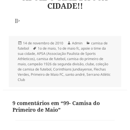
CIDADE!!
]]>
Publicado
Autor
Categorias
14 de novembro de 2010
Admin
camisa de
em
Tags
futebol
1o de maio
,
1o de maio fc
,
apoie o time da
sua cidade
,
APSA (Associação Paulista de Sports
Athleticos)
,
camisa de futebol
,
camisa do primeiro de
maio
,
campeão 1926 da segunda divisão
,
clube
,
coleção
de camisa de futebol
,
Corinthians Jundiayense
,
Flechas
Verdes
,
Primeiro de Maio FC
,
santo andré
,
Serrano Atlétic
Club
9 comentários em “99- Camisa do
Primeiro de Maio”