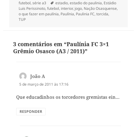
em
Tags
futebol
,
série a3
estadio
,
estadio do paulinia
,
Estádio
Luis Perissinoto
,
futebol
,
interior
,
jogo
,
Nação Osasquense
,
o que fazer em paulínia
,
Paulínia
,
Paulinia FC
,
torcida
,
TUP
3 comentários em “Paulínia FC 3×1
Grêmio Osasco (A3 / 2011)”
João A
disse:
5 de março de 2011 às 17:16
Que educadinhos os torcedores gremistas ein…
RESPONDER