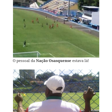
O pessoal da
Nação Osasquense
estava lá!