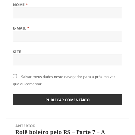
NOME
*
E-MAIL
*
SITE
Salvar meus dados neste navegador para a próxima vez
que eu comentar.
Navegação
ANTERIOR
de
Rolê boleiro pelo RS – Parte 7 – A
Post