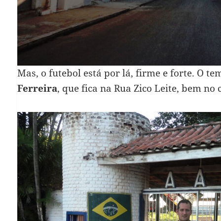
Mas, o futebol está por lá, firme e forte. O te
Ferreira
, que fica na Rua Zico Leite, bem no 