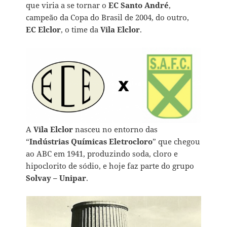
que viria a se tornar o
EC Santo André
,
campeão da Copa do Brasil de 2004, do outro,
EC Elclor
, o time da
Vila Elclor
.
A
Vila Elclor
nasceu no entorno das
“
Indústrias Químicas Eletrocloro
” que chegou
ao ABC em 1941, produzindo soda, cloro e
hipoclorito de sódio, e hoje faz parte do grupo
Solvay – Unipar
.