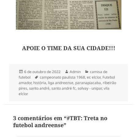
APOIE O TIME DA SUA CIDADE!!!
Publicado
Autor
Categorias
6 de outubro de 2022
Admin
camisa de
em
Tags
futebol
campeonato paulista 1968
,
ec elclor
,
Futebol
amador
,
história
,
liga andreense
,
paranapiacaba
,
ribeirão
pires
,
santo andré
,
santo andré fc
,
solvay - unipar
,
vila
elclor
3 comentários em “#TBT: Treta no
futebol andreense”