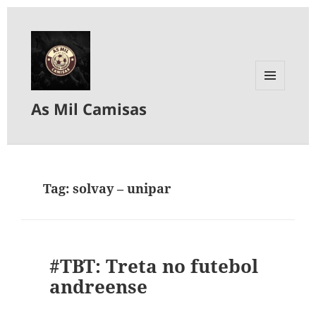
MENU
As Mil Camisas
E
WIDGETS
Tag:
solvay – unipar
#TBT: Treta no futebol
andreense