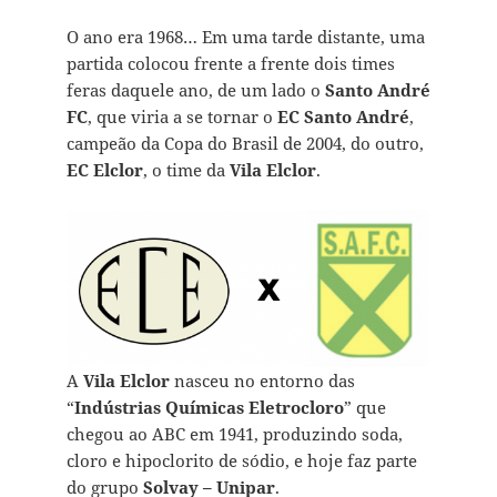
O ano era 1968… Em uma tarde distante, uma
partida colocou frente a frente dois times
feras daquele ano, de um lado o
Santo André
FC
, que viria a se tornar o
EC Santo André
,
campeão da Copa do Brasil de 2004, do outro,
EC Elclor
, o time da
Vila Elclor
.
A
Vila Elclor
nasceu no entorno das
“
Indústrias Químicas Eletrocloro
” que
chegou ao ABC em 1941, produzindo soda,
cloro e hipoclorito de sódio, e hoje faz parte
do grupo
Solvay – Unipar
.