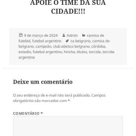
APOIE O TIME DA SUA
CIDADE!!!
Publicado
Autor
Categorias
9 de março de 2024
Admin
camisa de
em
Tags
futebol
,
futebol argentino
ca belgrano
,
camisa do
belgrano
,
campeão
,
club atletico belgrano
,
córdoba
,
estadio
,
futebol argentino
,
hincha
,
titulos
,
torcida
,
torcida
argentina
Deixe um comentário
O seu endereço de e-mail não será publicado.
Campos
obrigatórios são marcados com
*
COMENTÁRIO
*