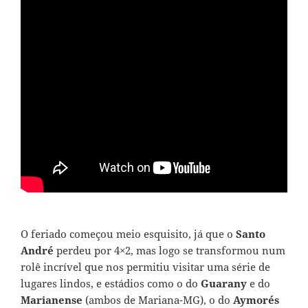
O feriado começou meio esquisito, já que o
Santo
André
perdeu por 4×2, mas logo se transformou num
rolê incrível que nos permitiu visitar uma série de
lugares lindos, e estádios como o do
Guarany
e do
Marianense
(ambos de Mariana-MG)
, o do
Aymorés