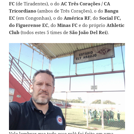
FC
(de Tiradentes)
, o do
AC Três Corações / CA
Tricordiano
(ambos de Três Corações)
, o do
Bangu
EC
(em Congonhas)
, o do
América RF
, do
Social FC,
do Figuerense EC
, do
Minas FC
e do próprio
Athletic
Club
(todos estes 5 times de
São João Del Rei
).
Vale lembrar que todo esse rolê foi feito em uma