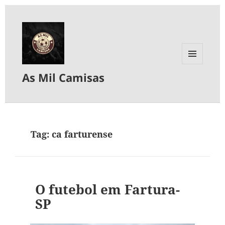
MENU
As Mil Camisas
E
WIDGETS
Tag:
ca farturense
O futebol em Fartura-
SP