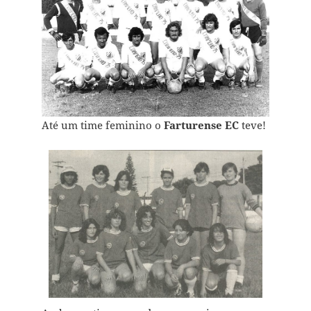
Até um time feminino o
Farturense EC
teve!