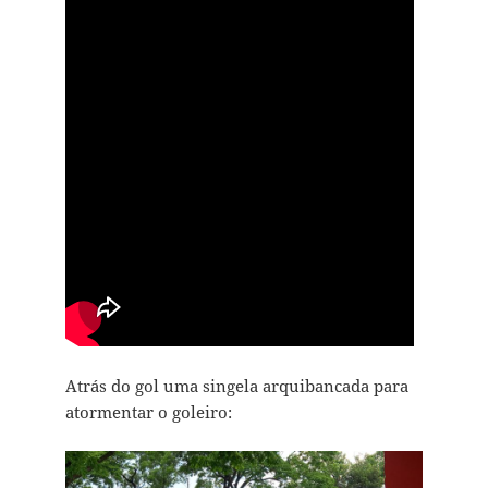
Atrás do gol uma singela arquibancada para
atormentar o goleiro: