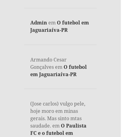
Admin
em
O futebol em
Jaguariaíva-PR
Armando Cesar
Gonçalves
em
O futebol
em Jaguariaíva-PR
(Jose carlos) vulgo pele,
hoje moro em minas
gerais. Mas sinto mtas
saudade.
em
O Paulista
FC e o futebol em