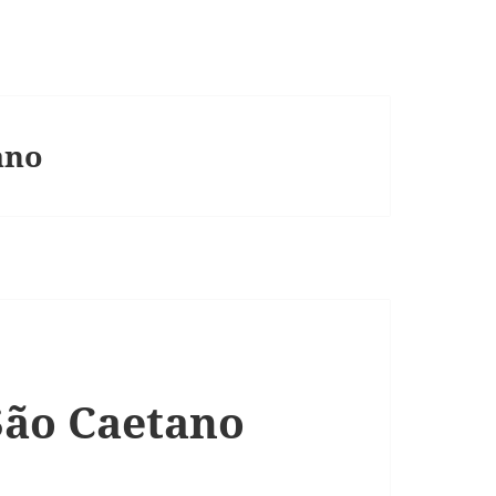
ano
São Caetano