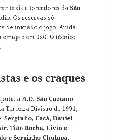
arar táxis e torcedores do
São
ádio. Os reservas só
 de iniciado o jogo. Ainda
m emapte em 0x0. O técnico
.
stas e os craques
sputa, a
A.D. São Caetano
a Terceira Divisão de 1991,
e:
Serginho, Cacá, Daniel
r. Tião Rocha, Livio e
do e Serginho Chulapa
.