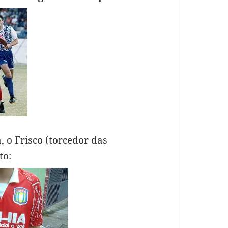
 o Frisco (torcedor das
to: