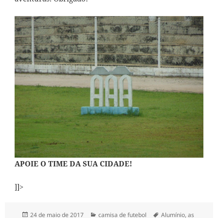
APOIE O TIME DA SUA CIDADE!
]]>
Publicado
Categorias
Tags
24 de maio de 2017
camisa de futebol
Alumínio
,
as