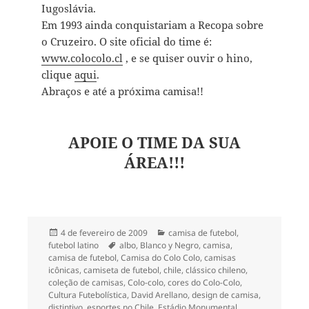
Iugoslávia.
Em 1993 ainda conquistariam a Recopa sobre
o Cruzeiro. O site oficial do time é:
www.colocolo.cl
, e se quiser ouvir o hino,
clique
aqui
.
Abraços e até a próxima camisa!!
APOIE O TIME DA SUA
ÁREA!!!
Publicado
Categorias
4 de fevereiro de 2009
camisa de futebol
,
em
Tags
futebol latino
albo
,
Blanco y Negro
,
camisa
,
camisa de futebol
,
Camisa do Colo Colo
,
camisas
icônicas
,
camiseta de futebol
,
chile
,
clássico chileno
,
coleção de camisas
,
Colo-colo
,
cores do Colo-Colo
,
Cultura Futebolística
,
David Arellano
,
design de camisa
,
distintivo
,
esportes no Chile
,
Estádio Monumental
,