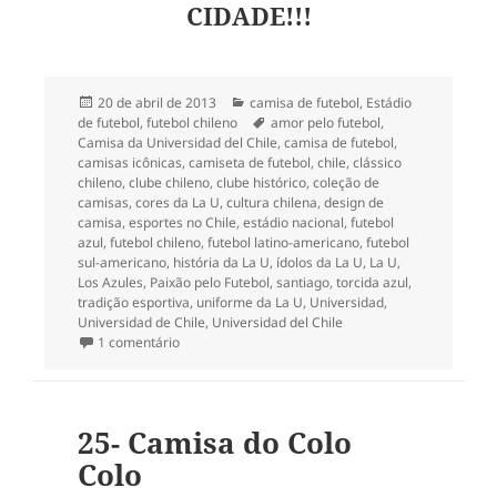
CIDADE!!!
Publicado
Categorias
20 de abril de 2013
camisa de futebol
,
Estádio
em
Tags
de futebol
,
futebol chileno
amor pelo futebol
,
Camisa da Universidad del Chile
,
camisa de futebol
,
camisas icônicas
,
camiseta de futebol
,
chile
,
clássico
chileno
,
clube chileno
,
clube histórico
,
coleção de
camisas
,
cores da La U
,
cultura chilena
,
design de
camisa
,
esportes no Chile
,
estádio nacional
,
futebol
azul
,
futebol chileno
,
futebol latino-americano
,
futebol
sul-americano
,
história da La U
,
ídolos da La U
,
La U
,
Los Azules
,
Paixão pelo Futebol
,
santiago
,
torcida azul
,
tradição esportiva
,
uniforme da La U
,
Universidad
,
Universidad de Chile
,
Universidad del Chile
em 155- Camisa da Universidad del Chile
1 comentário
25- Camisa do Colo
Colo