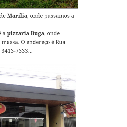
 de
Marília
, onde passamos a
é a
pizzaria Buga
, onde
e massa. O endereço é Rua
4) 3413-7333…