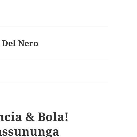
 Del Nero
cia & Bola!
rassununga