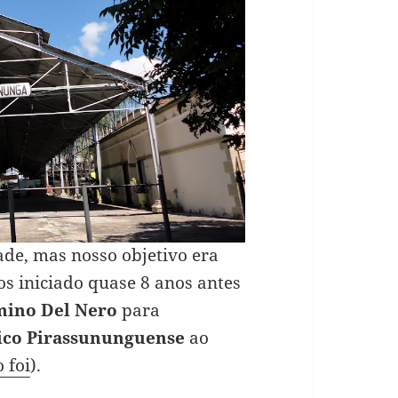
ade, mas nosso objetivo era
 iniciado quase 8 anos antes
mino Del Nero
para
tico Pirassununguense
ao
 foi
).