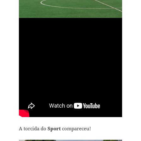
A torcida do
Sport
compareceu!