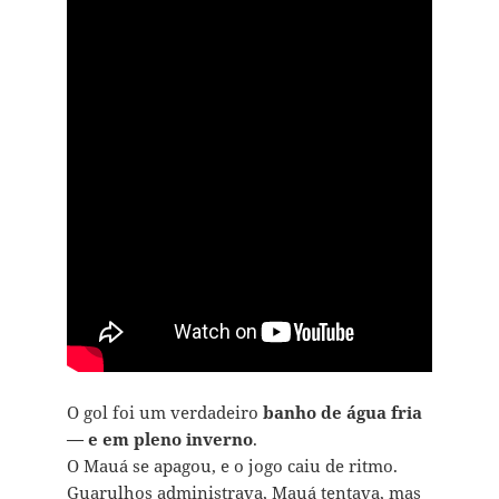
O gol foi um verdadeiro
banho de água fria
— e em pleno inverno
.
O Mauá se apagou, e o jogo caiu de ritmo.
Guarulhos administrava, Mauá tentava, mas