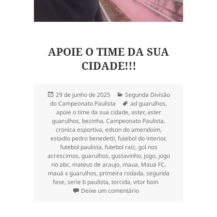
APOIE O TIME DA SUA
CIDADE!!!
Publicado
Categorias
29 de junho de 2025
Segunda Divisão
em
Tags
do Campeonato Paulista
ad guarulhos
,
apoie o time da sua cidade
,
aster
,
aster
guarulhos
,
bezinha
,
Campeonato Paulista
,
cronica esportiva
,
edson do amendoim
,
estadio pedro benedetti
,
futebol do interior
,
futebol paulista
,
futebol raiz
,
gol nos
acrescimos
,
guarulhos
,
gustavinho
,
jogo
,
jogo
no abc
,
mateus de araujo
,
maua
,
Mauá FC
,
mauá x guarulhos
,
primeira rodada
,
segunda
fase
,
serie b paulista
,
torcida
,
vitor boin
em Segunda fase da série B
Deixe um comentário