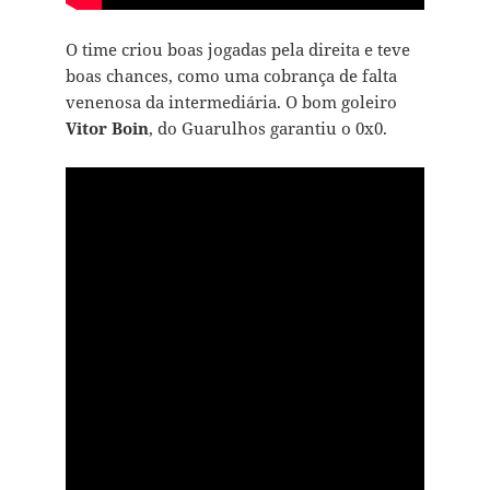
O time criou boas jogadas pela direita e teve
boas chances, como uma cobrança de falta
venenosa da intermediária. O bom goleiro
Vitor Boin
, do Guarulhos garantiu o 0x0.