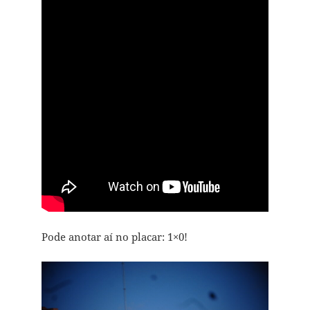
Pode anotar aí no placar: 1×0!