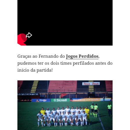
Graças ao Fernando do
Jogos Perdidos
,
pudemos ter os dois times perfilados antes do
início da partida!