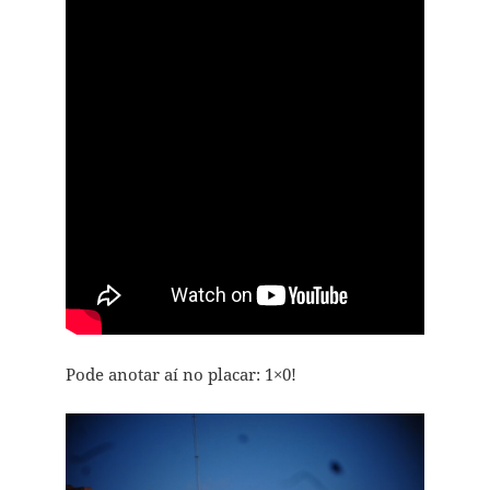
Pode anotar aí no placar: 1×0!