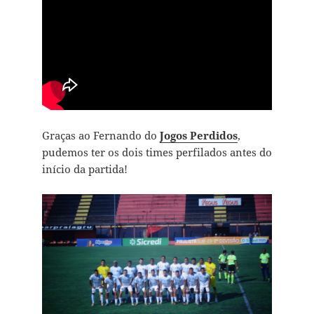
Graças ao Fernando do
Jogos Perdidos
,
pudemos ter os dois times perfilados antes do
início da partida!