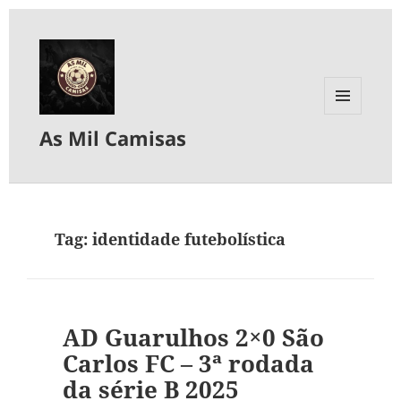
MENU
As Mil Camisas
E
WIDGETS
Tag:
identidade futebolística
AD Guarulhos 2×0 São
Carlos FC – 3ª rodada
da série B 2025