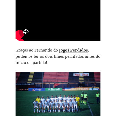
Graças ao Fernando do
Jogos Perdidos
,
pudemos ter os dois times perfilados antes do
início da partida!