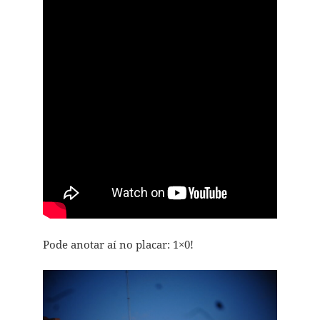
Pode anotar aí no placar: 1×0!